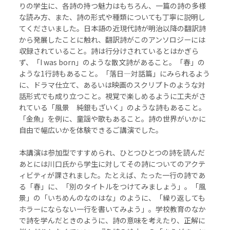
りの学生に、各詩の持つ魅力はもちろん、一篇の詩の多様
な読み方、また、詩の形式や種類についても丁寧に説明し
てくださいました。日本語の近現代詩が明治以降の翻訳詩
から発展したことに触れ、翻訳詩がこのアンソロジーには
収録されていること。詩は行分けされているとはかぎら
ず、「
I was born
」のような散文詩があること。「春」の
ような
1
行詩もあること。「落日―対話篇」にみられるよう
に、ドラマ仕立て、あるいは映画のスクリプトのような対
話形式でも成り立つこと。視覚で楽しめるように工夫がさ
れている「風景 純銀もざいく」のような詩もあること。
「金魚」を例に、童謡や歌もあること。詩の世界がいかに
自由で幅広いかを体験できるご講演でした。
本講演は参加型ですすめられ、ひとつひとつの詩を読んだ
あとには川口氏から学生に対してその詩についてのアクテ
ィビティが課されました。たとえば、たった一行の詩であ
る「春」に、「別のタイトルをつけてみましょう」。「風
景」の「いちめんのなのはな」のように、「繰り返しても
ホラーにならない一行を書いてみよう」。学校教育のなか
で詩を学んだときのように、詩の意味を考えたり、正解に