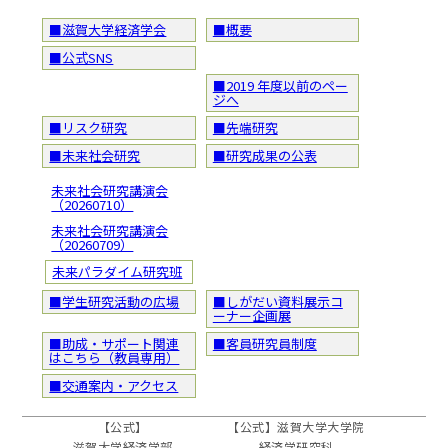
■滋賀大学経済学会
■概要
■公式SNS
■2019 年度以前のペー
ジへ
■リスク研究
■先端研究
■未来社会研究
■研究成果の公表
未来社会研究講演会
（20260710）
未来社会研究講演会
（20260709）
未来パラダイム研究班
■学生研究活動の広場
■しがだい資料展示コ
ーナー企画展
■助成・サポート関連
■客員研究員制度
はこちら（教員専用）
■交通案内・アクセス
【公式】
【公式】滋賀大学大学院
滋賀大学経済学部
経済学研究科