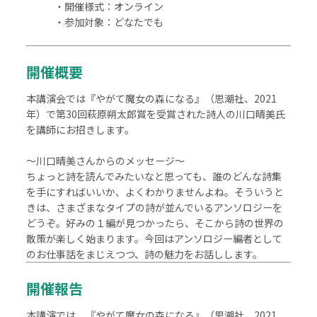
・開催様式：オンライン
・参加対象：どなたでも
〇〇
開催概要
本講演会では『やがて魔女の森になる』（思潮社、
2021
年）で第
30
回萩原朔太郎賞を受賞された詩人の川口晴美氏
を講師にお招きします。
◦
～川口晴美さんからのメッセージ～
ちょっと詩を読んでみたいなと思っても、誰のどんな詩集
を手にすればいいか、よくわかりませんよね。そういうと
きは、さまざまなタイプの詩が並んでいるアンソロジーを
どうぞ。好みの１編が見つかったら、そこから詩の世界の
散策が楽しく始まります。今回はアンソロジー編者として
のお仕事話をまじえつつ、詩の魅力をお話しします。
開催報告
本講演では、『やがて魔女の森になる』（思潮社、
2021