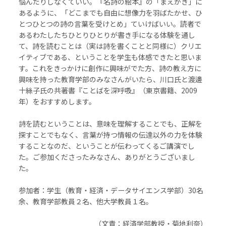
悩んだりしなくていい。『名詩の絵本』の「まえがき」に
あるように、「どこまでも自由に想像力を羽ばたかせ、ひ
とつひとつの詩の言葉を受けとめ」ていけばいい。読者で
あるわたしたちひとりひとりが書き手になる体験を通し
て、詩を読むことは（実は詩を書くことと同様に）クリエ
イティブである、ということを学生も体感できたと思いま
す。これをきっかけに創作に興味がでた方、詩の教え方に
興味を持った教育学部のみなさんがいたら、川口氏と渡邊
十絲子氏の共著書『ことばを深呼吸』（東京書籍、
2009
年）をおすすめします。
詩を読むということは、意味を理解することでも、正解を
探すことでもなく、言葉が持つ情報の伝達以外の力を体験
することなのだ、ということが伝わってくるご講演でし
た。ご参加くださったみなさん、ありがとうございまし
た。
参加者：学生（教育・経済・データサイエンス学部）
30
名
余、教育学部教員２名、他大学教員１名。
（文責：経済学部教授・菊地利奈）