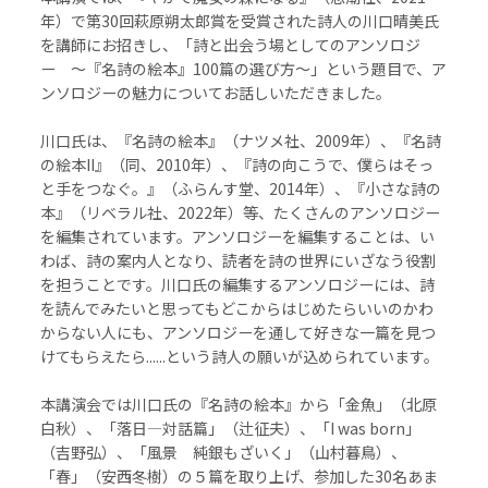
年）で第
30
回萩原朔太郎賞を受賞された詩人の川口晴美氏
を講師にお招きし、「詩と出会う場としてのアンソロジ
ー ～『名詩の絵本』
100
篇の選び方～」という題目で、ア
ンソロジーの魅力についてお話しいただきました。
川口氏は、『名詩の絵本』（ナツメ社、
2009
年）、『名詩
の絵本
II
』（同、
2010
年）、『詩の向こうで、僕らはそっ
と手をつなぐ。』（ふらんす堂、
2014
年）、『小さな詩の
本』（リベラル社、
2022
年）等、たくさんのアンソロジー
を編集されています。アンソロジーを編集することは、い
わば、詩の案内人となり、読者を詩の世界にいざなう役割
を担うことです。川口氏の編集するアンソロジーには、詩
を読んでみたいと思ってもどこからはじめたらいいのかわ
からない人にも、アンソロジーを通して好きな一篇を見つ
けてもらえたら......という詩人の願いが込められています。
本講演会では川口氏の『名詩の絵本』から「金魚」（北原
白秋）、「落日―対話篇」（辻征夫）、「
I was born
」
（吉野弘）、「風景 純銀もざいく」（山村暮鳥）、
「春」（安西冬樹）の５篇を取り上げ、参加した
30
名あま