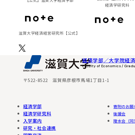
【公式】
滋賀大学経済学部
経済学研究科
滋賀⼤学経済経営研究所
【公式】
経済学部／大学院経
Faculty of Economics / Grad
〒522-8522 滋賀県彦根市馬場1丁目1-1
経済学部
寄附のお願
経済学研究科
後援会
入学案内
陵水会（同
研究・社会連携