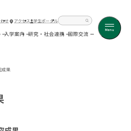
合わせ
アクセス
学生ポータル
Menu
科
入学案内
研究・社会連携
国際交流
究成果
果
究成果