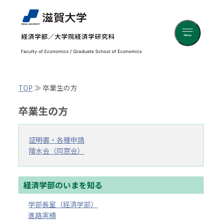
Menu
TOP
≫
卒業生の方
卒業生の方
証明書・各種申請
陵水会（同窓会）
経済学部のいまを知る
学部長室（経済学部）
進路実績