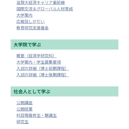
滋賀大経済キャリア最前線
国際交流＆グローバル人材育成
大学案内
広報誌しがだい
教育研究支援基金
大学院で学ぶ
概要（経済学研究科）
大学案内・学生募集要項
入試の詳細（博士前期課程）
入試の詳細（博士後期課程）
社会人として学ぶ
公開講座
公開授業
科目等履修生・聴講生
研究生