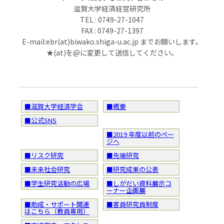
滋賀大学経済経営研究所
TEL : 0749-27-1047
FAX : 0749-27-1397
E-mail:ebr(at)biwako.shiga-u.ac.jp までお願いします。
★(at)を@に変更して送信してください。
■滋賀大学経済学会
■概要
■公式SNS
■2019 年度以前のペー
ジへ
■リスク研究
■先端研究
■未来社会研究
■研究成果の公表
■学生研究活動の広場
■しがだい資料展示コ
ーナー企画展
■助成・サポート関連
■客員研究員制度
はこちら（教員専用）