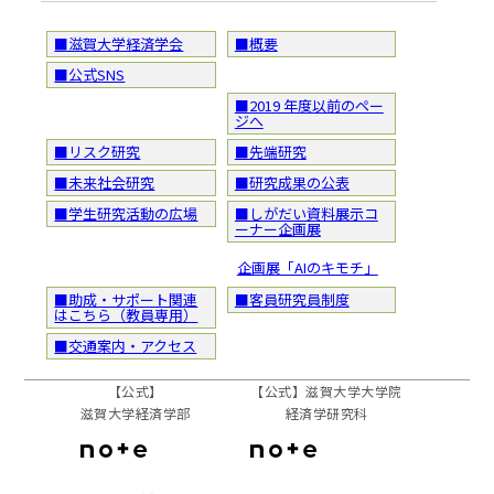
■滋賀大学経済学会
■概要
■公式SNS
■2019 年度以前のペー
ジへ
■リスク研究
■先端研究
■未来社会研究
■研究成果の公表
■学生研究活動の広場
■しがだい資料展示コ
ーナー企画展
企画展「AIのキモチ」
■助成・サポート関連
■客員研究員制度
はこちら（教員専用）
■交通案内・アクセス
【公式】
【公式】滋賀大学大学院
滋賀大学経済学部
経済学研究科