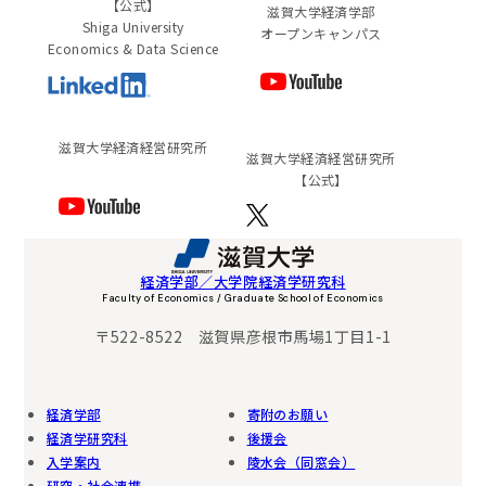
【公式】
滋賀大学経済学部
Shiga University
オープンキャンパス
Economics & Data Science
滋賀⼤学経済経営研究所
滋賀⼤学経済経営研究所
【公式】
経済学部／大学院経済学研究科
Faculty of Economics / Graduate School of Economics
〒522-8522 滋賀県彦根市馬場1丁目1-1
経済学部
寄附のお願い
経済学研究科
後援会
入学案内
陵水会（同窓会）
研究・社会連携