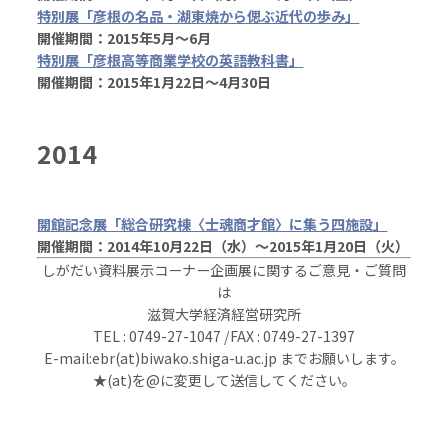
特別展「彦根の名品・湖東焼から偲ぶ近代の歩み」
開催期間：2015年5月～6月
特別展「彦根高等商業学校の英語教科書」
開催期間：2015年1月22日～4月30日
2014
開館記念展「総合研究棟〈士魂商才館〉に集う四施設」
開催期間：2014年10月22日（水）～2015年1月20日（火）
しがだい資料展示コーナー企画展に関するご意見・ご質問
は
滋賀大学経済経営研究所
TEL : 0749-27-1047 /FAX : 0749-27-1397
E-mail:ebr(at)biwako.shiga-u.ac.jp までお願いします。
★(at)を@に変更して送信してください。