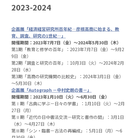
2023-2024
企画展「経済経営研究所百年紀―彦根高商に始まる、教
育、調査、研究の1世紀―」
開催期間：2023年7月7日（金）～2024年5月30日（木）
第1期「教育と修学の百年」：2023年7月7日（金）～9月2
9日（金）
第2期「調査と研究の百年」：10月3日（火）～2024年2月
28日（水）
第3期「高商の研究機関の比較史」：2024年3月1日（金）
～5月30日（木）
企画展「Autograph －中村史朗の書－」
開催期間：2023年1月10日（火）～6月30日（金）
第Ⅰ期「古典に学ぶ－日々の学書」：1月10日（火）～2月
27日（月）
第Ⅱ期「近代の日中書法交流－研究と書作の間」：3月1日
（水）～4月27日（木）
第Ⅲ期「シン・臨書－古法の再編成」：5月1日（月）～6
月30日（金）