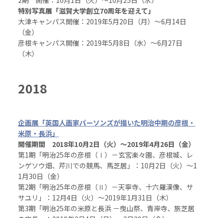
2期 開催：10月1日（火）～10月25日（水）
特別写真展「滋賀大学創立70周年を迎えて」
大津キャンパス開催：2019年5月20日（月）～6月14日
（金）
彦根キャンパス開催：2019年5月8日（水）～6月27日
（木）
2018
企画展「英国人画家パーソンズが描いた明治中期の彦根・
米原・長浜」
開催期間 2018年10月2日（火）～2019年4月26日（金）
第1期「明治25年の彦根（Ⅰ）－玄宮楽々園、彦根城、レ
ンゲソウ畑、芹川での競馬、馬芝居」：10月2日（火）～1
1月30日（金）
第2期「明治25年の彦根（Ⅱ）－天寧寺、十六羅漢像、サ
サユリ」：12月4日（火）～2019年1月31日（木）
第3期「明治25年の米原と長浜 －曳山祭、青岸寺、旅芝居