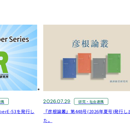
携
2026.07.29
連携
研究・社会連携
perE-53を発行し
『彦根論叢』第448号(2026年夏号)発行し
た。