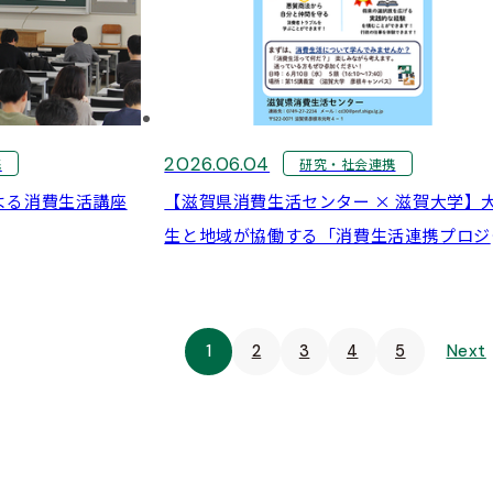
2026.06.04
携
研究・社会連携
よる消費生活講座
【滋賀県消費生活センター × 滋賀大学】
生と地域が協働する「消費生活連携プロジ
クト」参加者募集！
1
2
3
4
5
Next