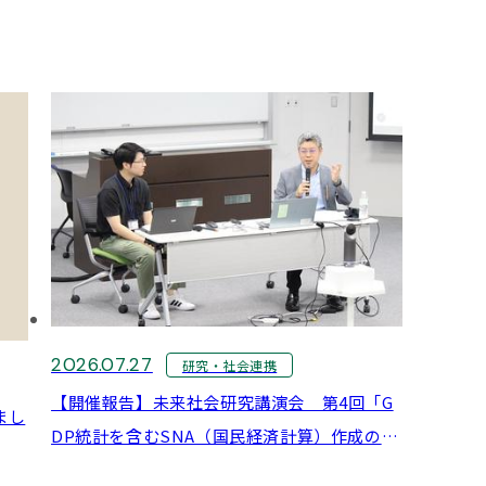
2026.07.27
研究・社会連携
【開催報告】未来社会研究講演会 第4回「G
まし
DP統計を含むSNA（国民経済計算）作成の実
務を知る」講師：柿澤 佑一朗 氏（内閣府 経済