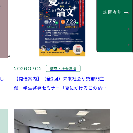
訪問者別
2026.07.02
研究・社会連携
し
【開催案内】（全2回）未来社会研究部門主
催 学生啓発セミナー「夏にかけるこの論文
（おもい）」講師：嘉藤慎作准教授、中津陽
介講師（本学経済学部）:7月9日・7月23日