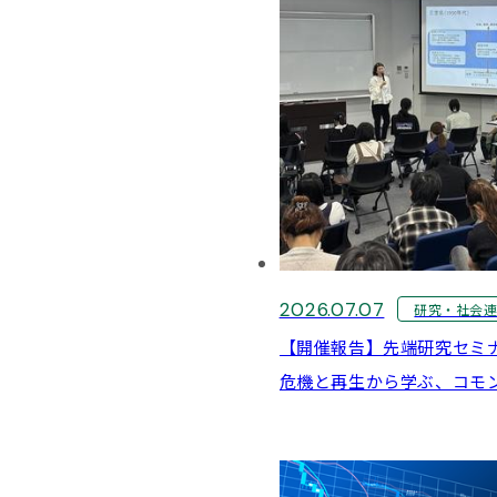
2026.07.07
研究・社会
【開催報告】先端研究セミ
危機と再生から学ぶ、コモ
と「変革的ラグジュアリー」
子 先生（ 青山学院大学 
ング学科 教授）：7月2日