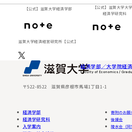
【公式】滋賀大学大
【公式】
滋賀大学経済学部
経済学研究科
滋賀⼤学経済経営研究所
【公式】
経済学部／大学院経
Faculty of Economics / Grad
〒522-8522 滋賀県彦根市馬場1丁目1-1
経済学部
寄附のお願
経済学研究科
後援会
入学案内
陵水会（同