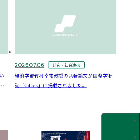
2026.07.06
研究・社会連携
い
経済学部竹村幸祐教授の共著論文が国際学術
が
誌「Cities」に掲載されました。