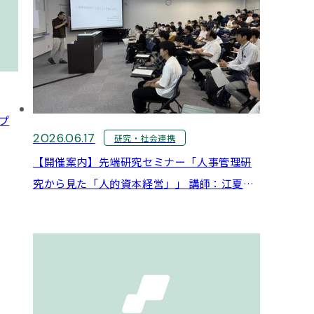
プ
2026.06.17
研究・社会連携
【開催案内】先端研究セミナー「人事管理研
究から見た「人的資本経営」」 講師：江夏
幾多郎 先生（神戸大学経済経営研究所 教
授）：6月11日