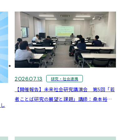
社会総合研究所 国民経済計算部 分配所得課 課
長補佐）:7月9日
2026.07.13
研究・社会連携
【開催報告】未来社会研究講演会 第5回「若
者ことば研究の展望と課題」講師：桑本裕
行し
二 氏（鳥取県立農業大学校）:7月10日