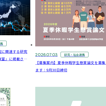
連携
究に関連する研究
2026.07.03
研究・社会連携
教室」に掲載され
【募集案内】夏季休暇学生懸賞論文を募集
ます：9月30日締切