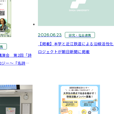
2026.06.23
研究・社会連携
【掲載】本学と近江鉄道による沿線活性化
携
ロジェクトが朝日新聞に掲載
講演会 第2回「詩
ロジー～『名詩の
」講師：川口晴美