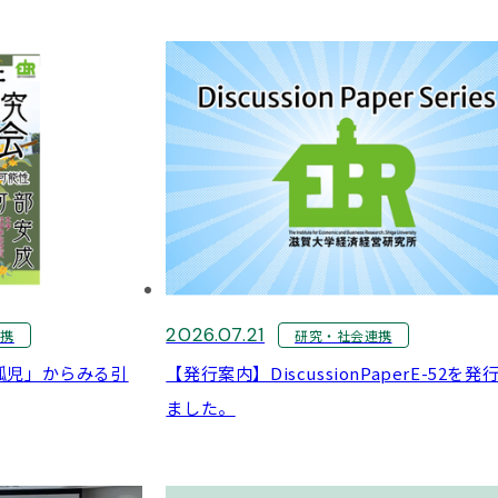
2026.07.21
連携
研究・社会連携
孤児」からみる引
【発行案内】DiscussionPaperE-52を発
ました。