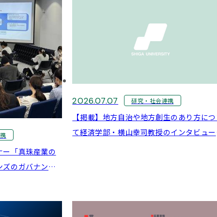
2026.07.07
研究・社会連携
【掲載】地方自治や地方創生のあり方につ
て経済学部・横山幸司教授のインタビュー
連携
読売新聞に掲載
ナー「真珠産業の
ンズのガバナンス
 講師：山下 裕
経営学部 マーケティ