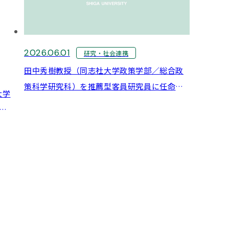
2026.06.01
研究・社会連携
田中秀樹教授（同志社大学政策学部／総合政
策科学研究科）を推薦型客員研究員に任命い
大学
たしました
ェ