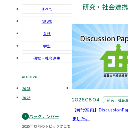
研究・社会連
すべて
NEWS
入試
学生
研究・社会連携
archive
2025
2026
2026.08.04
研究・社会
【発行案内】DiscussionPa
バックナンバー
ました。
2025年以前のトピックはこち