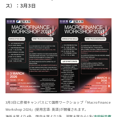
ス）：3月3日
3月3日に彦根キャンパスにて国際ワークショップ「MacroFinance
Workshop 2026」(使用言語: 英語)が開催されます。
海外大学より4名、国内大学より2名、滋賀大学から1名(
吉田裕司教