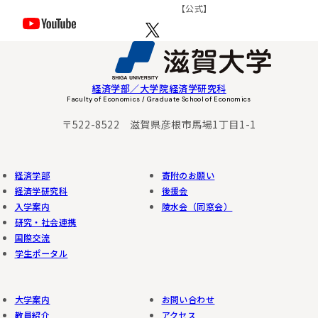
【公式】
経済学部／大学院経済学研究科
Faculty of Economics / Graduate School of Economics
〒522-8522 滋賀県彦根市馬場1丁目1-1
経済学部
寄附のお願い
経済学研究科
後援会
入学案内
陵水会（同窓会）
研究・社会連携
国際交流
学生ポータル
大学案内
お問い合わせ
教員紹介
アクセス