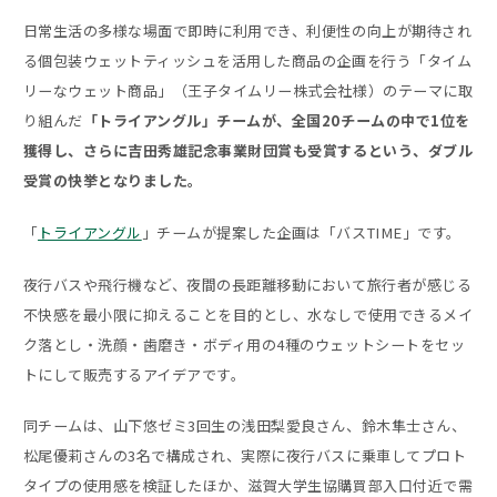
日常生活の多様な場面で即時に利用でき、利便性の向上が期待され
る個包装ウェットティッシュを活用した商品の企画を行う「タイム
リーなウェット商品」（王子タイムリー株式会社様）のテーマに取
り組んだ
「トライアングル」チームが、全国20チームの中で1位を
獲得し、さらに吉田秀雄記念事業財団賞も受賞するという、ダブル
受賞の快挙となりました。
「
トライアングル
」チームが提案した企画は「バスTIME」です。
夜行バスや飛行機など、夜間の長距離移動において旅行者が感じる
不快感を最小限に抑えることを目的とし、水なしで使用できるメイ
ク落とし・洗顔・歯磨き・ボディ用の4種のウェットシートをセッ
トにして販売するアイデアです。
同チームは、山下悠ゼミ3回生の浅田梨愛良さん、鈴木隼士さん、
松尾優莉さんの3名で構成され、実際に夜行バスに乗車してプロト
タイプの使用感を検証したほか、滋賀大学生協購買部入口付近で需