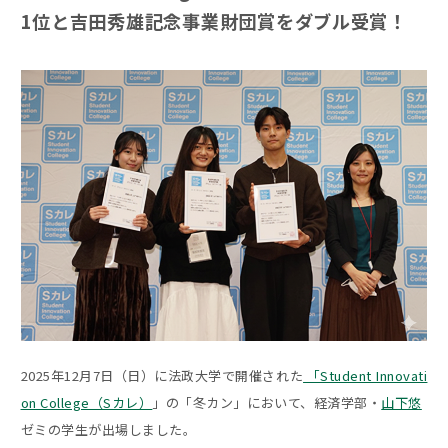
1位と吉田秀雄記念事業財団賞をダブル受賞！
2025年12月7日（日）に法政大学で開催された
「Student Innovati
on College（Sカレ）
」の「冬カン」において、経済学部・
山下悠
ゼミの学生が出場しました。