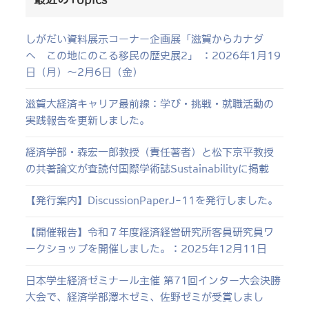
しがだい資料展示コーナー企画展「滋賀からカナダ
へ この地にのこる移民の歴史展2」 ：2026年1月19
日（月）～2月6日（金）
滋賀大経済キャリア最前線：学び・挑戦・就職活動の
実践報告を更新しました。
経済学部・森宏一郎教授（責任著者）と松下京平教授
の共著論文が査読付国際学術誌Sustainabilityに掲載
【発行案内】DiscussionPaperJ-11を発行しました。
【開催報告】令和７年度経済経営研究所客員研究員ワ
ークショップを開催しました。：2025年12月11日
日本学生経済ゼミナール主催 第71回インター大会決勝
大会で、経済学部澤木ゼミ、佐野ゼミが受賞しまし