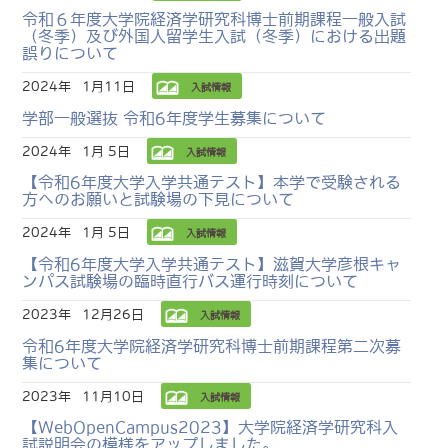
令和６年度大学院経済学研究科博士前期課程一般入試
（冬季）及び外国人留学生入試（冬季）における出題
誤りについて
2024年
1月11日
入試情報
学部一般選抜 令和6年度学生募集について
2024年
1月 5日
入試情報
【令和6年度大学入学共通テスト】本学で受験される
方へのお願いと試験場の下見について
2024年
1月 5日
入試情報
【令和6年度大学入学共通テスト】滋賀大学彦根キャ
ンパス試験場の臨時直行バス運行時刻について
2023年
12月26日
入試情報
令和6年度大学院経済学研究科博士前期課程第二次募
集について
2023年
11月10日
入試情報
【WebOpenCampus2023】大学院経済学研究科入
試説明会の模様をアップしました。