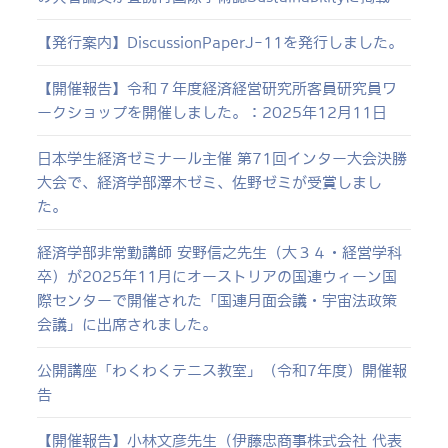
【発行案内】DiscussionPaperJ-11を発行しました。
【開催報告】令和７年度経済経営研究所客員研究員ワ
ークショップを開催しました。：2025年12月11日
日本学生経済ゼミナール主催 第71回インター大会決勝
大会で、経済学部澤木ゼミ、佐野ゼミが受賞しまし
た。
経済学部非常勤講師 安野信之先生（大３４・経営学科
卒）が2025年11月にオーストリアの国連ウィーン国
際センターで開催された「国連月面会議・宇宙法政策
会議」に出席されました。
公開講座「わくわくテニス教室」（令和7年度）開催報
告
【開催報告】小林文彦先生（伊藤忠商事株式会社 代表