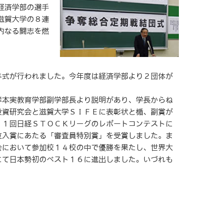
経済学部の選手
滋賀大学の８連
内なる闘志を燃
式が行われました。今年度は経済学部より２団体が
本実教育学部副学部長より説明があり、学長からね
投資研究会と滋賀大学ＳＩＦＥに表彰状と楯、副賞が
１１回日経ＳＴＯＣＫリーグのレポートコンテストに
位入賞にあたる「審査員特別賞」を受賞しました。ま
会において参加校１４校の中で優勝を果たし、世界大
にて日本勢初のベスト１６に進出しました。いづれも