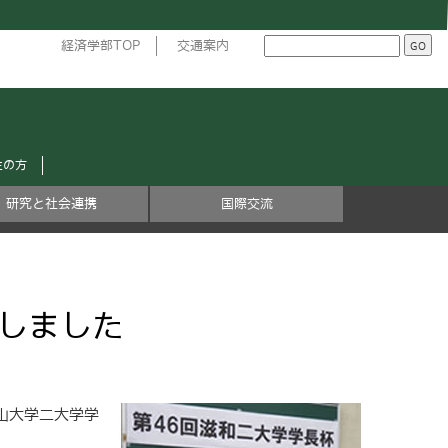
経済学部TOP
交通案内
生の方
研究と社会連携
国際交流
しました
山大学二大学学