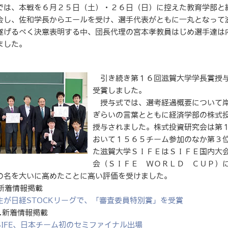
は、本戦を６月２５日（土）・２６日（日）に控えた教育学部と
会し、佐和学長からエールを受け、選手代表がともに一丸となって
遂げるべく決意表明する中、団長代理の宮本孝教員はじめ選手達は
ました。
引き続き第１６回滋賀大学学長賞授与
受賞しました。
授与式では、選考経過概要について岸
ぎらいの言葉とともに経済学部の株式
授与されました。株式投資研究会は第
おいて１５６５チーム参加のなか第３
た滋賀大学ＳＩＦＥはＳＩＦＥ国内大
会（ＳＩＦＥ ＷＯＲＬＤ ＣＵＰ）
の名を大いに高めたことに高い評価を受けました。
3.新着情報掲載
生が日経STOCKリーグで、「審査委員特別賞」を受賞
11.新着情報掲載
SIFE、日本チーム初のセミファイナル出場