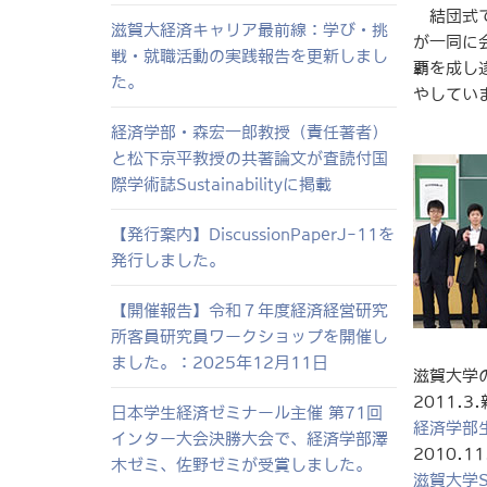
結団式で
滋賀大経済キャリア最前線：学び・挑
が一同に
戦・就職活動の実践報告を更新しまし
覇を成し
た。
やしてい
経済学部・森宏一郎教授（責任著者）
と松下京平教授の共著論文が査読付国
際学術誌Sustainabilityに掲載
【発行案内】DiscussionPaperJ-11を
発行しました。
【開催報告】令和７年度経済経営研究
所客員研究員ワークショップを開催し
ました。：2025年12月11日
滋賀大学
2011.
日本学生経済ゼミナール主催 第71回
経済学部
インター大会決勝大会で、経済学部澤
2010.
木ゼミ、佐野ゼミが受賞しました。
滋賀大学