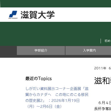
初め
学部紹介
入学案内
2011年
最近のTopics
滋和
しがだい資料展示コーナー企画展「滋
賀からカナダへ この地にのこる移民
の歴史展2」 ：2026年1月19日
６月４日
（月）～2月6日（金）
長杯争奪