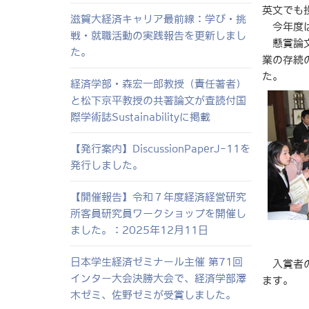
英文でも
滋賀大経済キャリア最前線：学び・挑
今年度は
戦・就職活動の実践報告を更新しまし
懸賞論文
た。
業の存続
た。
経済学部・森宏一郎教授（責任著者）
と松下京平教授の共著論文が査読付国
際学術誌Sustainabilityに掲載
【発行案内】DiscussionPaperJ-11を
発行しました。
【開催報告】令和７年度経済経営研究
所客員研究員ワークショップを開催し
ました。：2025年12月11日
日本学生経済ゼミナール主催 第71回
入賞者の
インター大会決勝大会で、経済学部澤
ます。
木ゼミ、佐野ゼミが受賞しました。