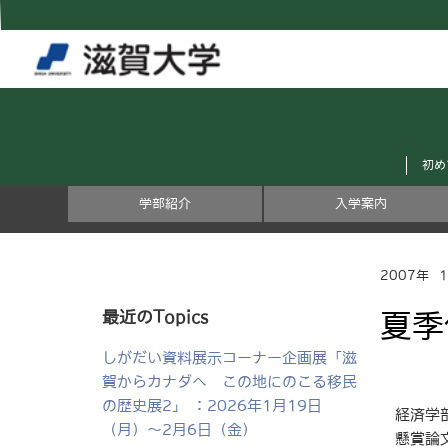
初め
学部紹介
入学案内
2007年
最近のTopics
夏季
しがだい資料展示コーナー企画展「滋
賀からカナダへ この地にのこる移民
の歴史展2」 ：2026年1月19日
経済学部
（月）～2月6日（金）
懸賞論文