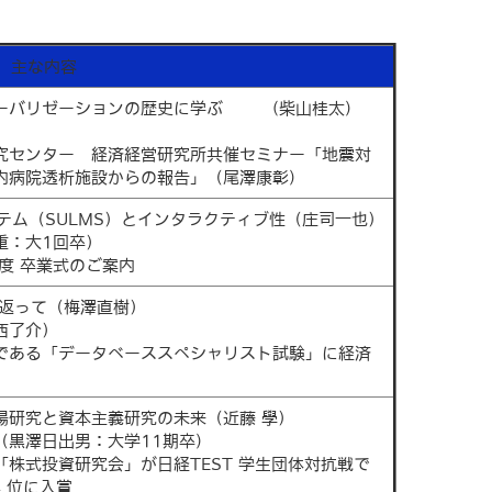
主な内容
ローバリゼーションの歴史に学ぶ (柴山桂太)
研究センター 経済経営研究所共催セミナー「地震対
内病院透析施設からの報告」（尾澤康彰)
ステム（SULMS）とインタラクティブ性（庄司一也）
重：大1回卒）
年度 卒業式のご案内
り返って（梅澤直樹）
西了介）
験である「データベーススペシャリスト試験」に経済
場研究と資本主義研究の未来（近藤 學）
（黒澤日出男：大学11期卒)
「株式投資研究会」が日経TEST 学生団体対抗戦で
4 位に入賞