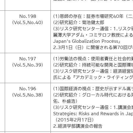
No.198
(1)恩師の存在：証券市場研究40年（
(Vol.5,No.40)
(2)研究紹介：菊池健太郎
(3)リスク研究センター通信：1.リス
麗澤大学アダム・コミサロフ教授による「Accultur
Japan's Globalization Process」
2.3月1日（日）に開催される第70回
No.197
(1)労働法の視点：使用者責任と社会的
(Vol.5,No.39)
(2)研究紹介：持続可能な開発と国際
(3)リスク研究センター通信：経済経営
氏による『アカデミック・ライティン
No.196
(1)国際経済の視点：歴史が示すドル高
(Vol.5,No.38)
(2)研究紹介：グローカル時代におけ
佑、朴盛浩）
(3)リスク研究センター通信：1.講演会案内：A
Strategies: Risks and Rewards in
（2015年2月17日）
2.経済学部講演会の報告