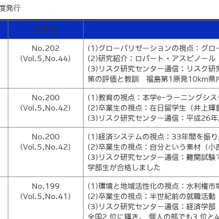
年度発行
巻号名
No.202
(1)グローバリゼーションの視点：グ
(Vol.5,No.44)
(2)研究紹介：ロバート・アスピノール
(3)リスク研究センター通信：リスク
策の評価と教訓 福島第1原発10km県
No.200
(1)教育の視点：本学e-ラーニングシ
(Vol.5,No.42)
(2)卒業生の視点：在日留学生（井上輝
(3)リスク研究センター通信：平成26
No.200
(1)経済システムの視点：33年間を振
(Vol.5,No.42)
(2)卒業生の視点：自分という素材（小
(3)リスク研究センター通信：難関試
学部生が合格しました
No.199
(1)環境と地域活性化の視点：水利権市
(Vol.5,No.41)
(2)卒業生の視点：半世紀前の就職活動
(3)リスク研究センター通信：経済学部
全国2 位に輝き、 個人の部でも3 位と