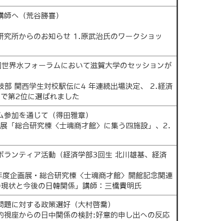
講師へ（荒谷勝喜）
研究所からのお知らせ 1.原武治氏のワークショッ
7回世界水フォーラムにおいて滋賀大学のセッションが
技部 関西学生対校駅伝に4 年連続出場決定、 2.経済
で第2位に選ばれました
ウム参加を通じて（得田雅章）
記念展「総合研究棟〈士魂商才館〉に集う四施設」、2.
ボランティア活動（経済学部3回生 北川雄基、経済
26年度企画展・総合研究棟〈士魂商才館〉開館記念関連
の現状と今後の日韓関係」講師：三橋貴明氏
障問題に対する政策選好（大村啓喬）
学的視座からの日中関係の検討:好意的申し出への反応