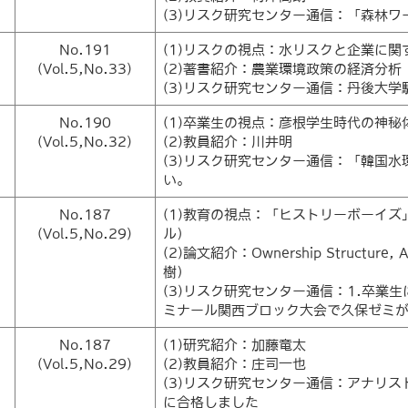
(3)リスク研究センター通信：「森林
No.191
(1)リスクの視点：水リスクと企業に
(Vol.5,No.33)
(2)著書紹介：農業環境政策の経済分析
(3)リスク研究センター通信：丹後大
No.190
(1)卒業生の視点：彦根学生時代の神秘
(Vol.5,No.32)
(2)教員紹介：川井明
(3)リスク研究センター通信：「韓国
い。
No.187
(1)教育の視点：「ヒストリーボーイ
(Vol.5,No.29)
ル）
(2)論文紹介：Ownership Structure, Au
樹）
(3)リスク研究センター通信：1.卒業
ミナール関西ブロック大会で久保ゼミが
No.187
(1)研究紹介：加藤竜太
(Vol.5,No.29)
(2)教員紹介：庄司一也
(3)リスク研究センター通信：アナリス
に合格しました