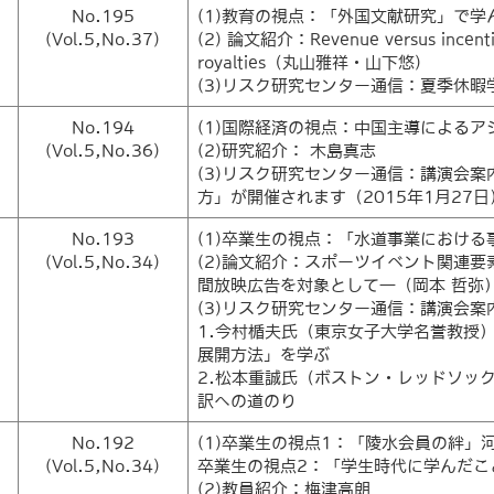
No.195
(1)教育の視点：「外国文献研究」で
(Vol.5,No.37)
(2) 論文紹介：Revenue versus incentive:
royalties（丸山雅祥・山下悠)
(3)リスク研究センター通信：夏季休
No.194
(1)国際経済の視点：中国主導による
(Vol.5,No.36)
(2)研究紹介： 木島真志
(3)リスク研究センター通信：講演会
方」が開催されます（2015年1月27日
No.193
(1)卒業生の視点：「水道事業における
(Vol.5,No.34)
(2)論文紹介：スポーツイベント関連要素
間放映広告を対象として―（岡本 哲弥
(3)リスク研究センター通信：講演会案内
1.今村楯夫氏（東京女子大学名誉教授
展開方法」を学ぶ
2.松本重誠氏（ボストン・レッドソッ
訳への道のり
No.192
(1)卒業生の視点1：「陵水会員の絆」河
(Vol.5,No.34)
卒業生の視点2：「学生時代に学んだこと
(2)教員紹介：梅津高朗