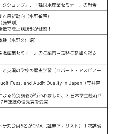
ワークショップ」、「韓国水産業セミナー」の報告
関する最新動向（水野敏明）
（藤栄剛）
学駅伝で陸上競技部が健闘！
体験（水野久仁昭）
水環境産業セミナー」のご案内⇒是非ご参加くださ
ズ」と英国の学校の歴史学習（ロバート・アスピノー
dit Fees, and Audit Quality in Japan（笠井直
生による特別講義が行われました、2.日本学生経済ゼ
7年連続の優秀賞を受賞
ト研究会員6名がCMA（証券アナリスト）１次試験