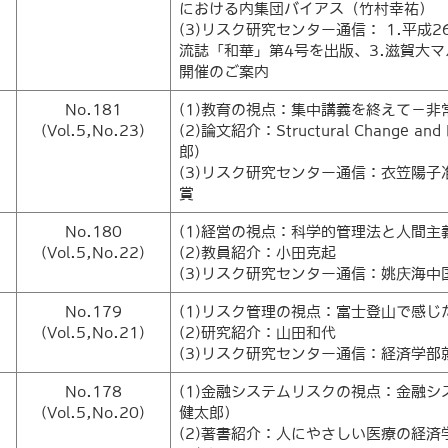
における内集団バイアス（竹村幸祐）
(3)リスク研究センター通信： 1.平成
流誌「和華」第4号を出版、3.滋賀大マ
開催のご案内
No.181
(1)教育の視点：集中講義を終えて－
(Vol.5,No.23)
(2)論文紹介：Structural Change and Fi
郎)
(3)リスク研究センター通信：衣笠陽
賞
No.180
(1)経営の視点：科学的管理法と人間
(Vol.5,No.22)
(2)教員紹介：小田克起
(3)リスク研究センター通信：姚庆海
No.179
(1)リスク管理の視点：富士登山で感
(Vol.5,No.21)
(2)研究紹介：山田和代
(3)リスク研究センター通信：経済学部
No.178
(1)金融システムリスクの視点：金融
(Vol.5,No.20)
健太郎）
(2)著書紹介：人にやさしい医療の経