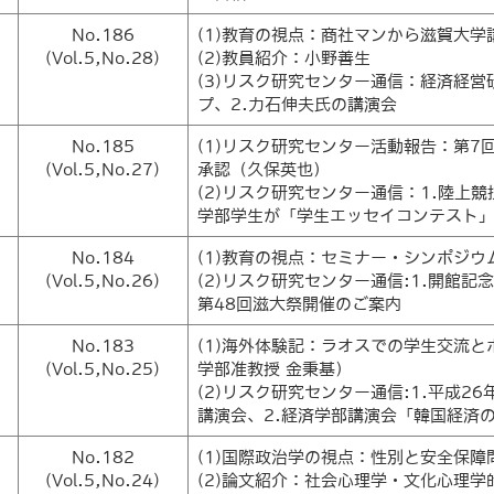
No.186
(1)教育の視点：商社マンから滋賀大学
(Vol.5,No.28)
(2)教員紹介：小野善生
(3)リスク研究センター通信：経済経営
プ、2.力石伸夫氏の講演会
No.185
(1)リスク研究センター活動報告：第
(Vol.5,No.27)
承認（久保英也）
(2)リスク研究センター通信：1.陸上競
学部学生が「学生エッセイコンテスト」
No.184
(1)教育の視点：セミナー・シンポジ
(Vol.5,No.26)
(2)リスク研究センター通信:1.開館
第48回滋大祭開催のご案内
No.183
(1)海外体験記：ラオスでの学生交流と
(Vol.5,No.25)
学部准教授 金秉基）
(2)リスク研究センター通信:1.平成
講演会、2.経済学部講演会「韓国経済
No.182
(1)国際政治学の視点：性別と安全保
(Vol.5,No.24)
(2)論文紹介：社会心理学・文化心理