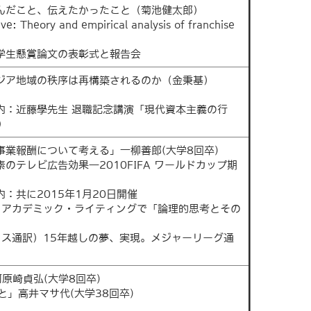
学んだこと、伝えたかったこと（菊池健太郎）
 Theory and empirical analysis of franchise
暇学生懸賞論文の表彰式と報告会
アジア地域の秩序は再構築されるのか（金秉基）
案内：近藤學先生 退職記念講演「現代資本主義の行
）
事業報酬について考える」一柳善郎(大学8回卒)
のテレビ広告効果―2010FIFA ワールドカップ期
）
：共に2015年1月20日開催
）アカデミック・ライティングで「論理的思考とその
クス通訳）15年越しの夢、実現。メジャーリーグ通
原崎貞弘(大学8回卒)
」高井マサ代(大学38回卒)