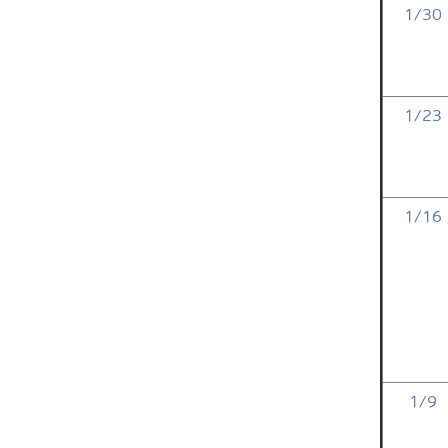
1/30
1/23
1/16
1/9