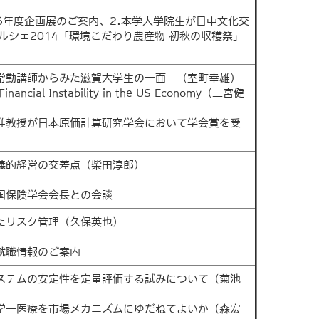
26年度企画展のご案内、2.本学大学院生が日中文化交
ルシェ2014「環境こだわり農産物 初秋の収穫祭」
非常勤講師からみた滋賀大学生の一面－（室町幸雄）
nancial Instability in the US Economy（二宮健
子准教授が日本原価計算研究学会において学会賞を受
主義的経営の交差点（柴田淳郎）
中国保険学会会長との会談
じたリスク管理（久保英也）
就職情報のご案内
システムの安定性を定量評価する試みについて（菊池
済学―医療を市場メカニズムにゆだねてよいか（森宏