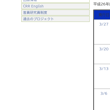
平成26
CRR English
客員研究員制度
発行日
過去のプロジェクト
3/27
3/20
3/13
3/6