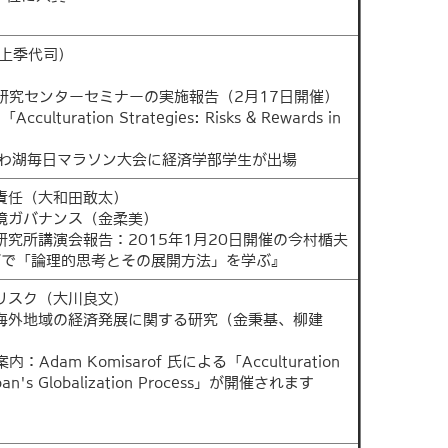
二上季代司）
ク研究センターセミナーの実施報告（2月17日開催）
ation Strategies: Risks & Rewards in
びわ湖毎日マラソン大会に経済学部学生が出場
責任（大和田敢太）
環境ガバナンス（金柔美）
研究所講演会報告：2015年1月20日開催の今村楯夫
グで「論理的思考とその展開方法」を学ぶ』
リスク（大川良文）
る海外地域の経済発展に関する研究（金秉基、柳建
dam Komisarof 氏による「Acculturation
 Japan's Globalization Process」が開催されます