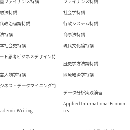
量ファイナンス特講
ファイナンス特講
融法特講
社会学特講
代政治理論特講
行政システム特講
法特講
商事法特講
本社会史特講
現代文化論特講
ート思考ビジネスデザイン特
歴史学方法論特講
営人類学特講
医療経済学特講
ジネス・データマイニング特
データ分析実践演習
Applied International Econom
cademic Writing
ics