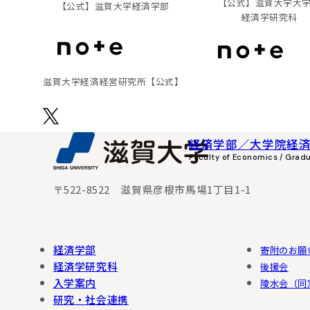
【公式】滋賀大学大
【公式】
滋賀大学経済学部
経済学研究科
滋賀⼤学経済経営研究所
【公式】
経済学部／大学院経
Faculty of Economics / Grad
〒522-8522 滋賀県彦根市馬場1丁目1-1
経済学部
寄附のお願
経済学研究科
後援会
入学案内
陵水会（同
研究・社会連携