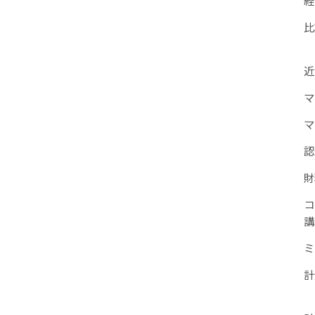
比
近
マ
マ
認
財
コ
講
ミ
計