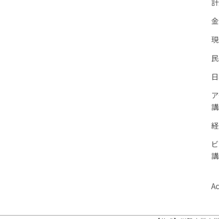
計
金
現
民
日
ア
講
経
ビ
講
A