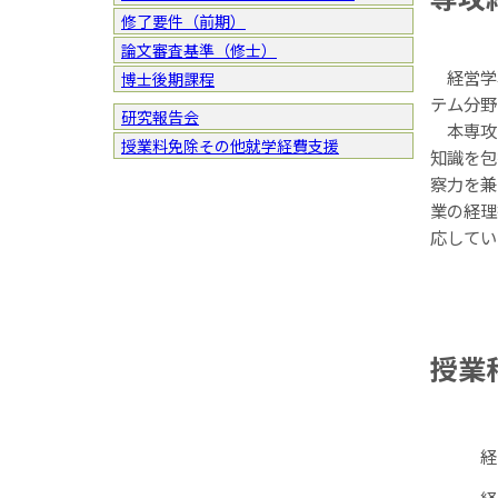
修了要件（前期）
論文審査基準（修士）
経営学
博士後期課程
テム分野
研究報告会
本専攻
授業料免除その他就学経費支援
知識を包
察力を兼
業の経理
応してい
授業
経
経