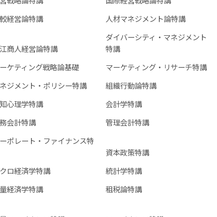
較経営論特講
人材マネジメント論特講
ダイバーシティ・マネジメント
江商人経営論特講
特講
ーケティング戦略論基礎
マーケティング・リサーチ特講
ネジメント・ポリシー特講
組織行動論特講
知心理学特講
会計学特講
務会計特講
管理会計特講
ーポレート・ファイナンス特
資本政策特講
クロ経済学特講
統計学特講
量経済学特講
租税論特講