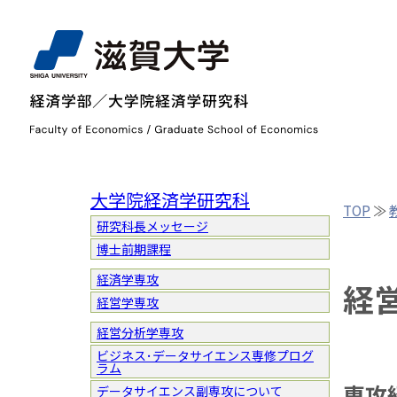
大学院経済学研究科
TOP
≫
研究科長メッセージ
博士前期課程
経済学専攻
経
経営学専攻
経営分析学専攻
ビジネス･データサイエンス専修プログ
ラム
専攻
データサイエンス副専攻について