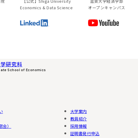
学院
【公式】
Shiga University
滋賀大学経済学部
Economics & Data Science
オープンキャンパス
済学研究科
uate School of Economics
い
大学案内
教員紹介
窓会）
採用情報
証明書発行申込