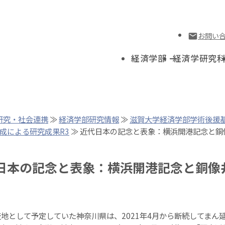
お問い
経済学部
経済学研究
研究・社会連携
≫
経済学部研究情報
≫
滋賀大学経済学部学術後援
成による研究成果R3
≫ 近代日本の記念と表象：横浜開港記念と銅
日本の記念と表象：横浜開港記念と銅像
して予定していた神奈川県は、2021年4月から断続してまん