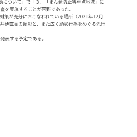
活動について」で「３．「まん延防止等重点地域」に
調査を実施することが困難であった。
策が充分におこなわれている場所（2021年12月
井伊直弼の顕彰と、また広く顕彰行為をめぐる先行
に発表する予定である。