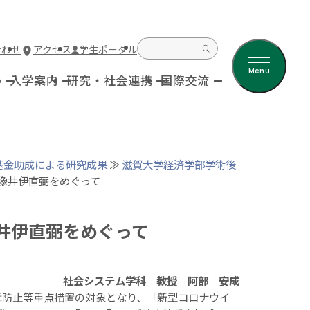
合わせ
アクセス
学生ポータル
Menu
科
入学案内
研究・社会連携
国際交流
基金助成による研究成果
≫
滋賀大学経済学部学術後
像井伊直弼をめぐって
井伊直弼をめぐって
社会システム学科 教授 阿部 安成
延防止等重点措置の対象となり、「新型コロナウイ