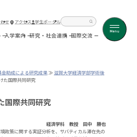
合わせ
アクセス
学生ポータル
Menu
科
入学案内
研究・社会連携
国際交流
基金助成による研究成果
≫
滋賀大学経済学部学術後
けた国際共同研究
た国際共同研究
経済学科 教授 田中 勝也
境政策に関する実証分析を、サバティカル滞在先の