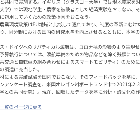
と共同で実施する。イギリス（グラスゴー大学）では現地農家を
大学）では現地学生・農家を被験者とした経済実験をおこない、
に適用していくための政策提言をおこなう。
業環境政策はEU地域と比較して遅れており、制度の革新にむけ
り、同分野における国内の研究水準を向上させるとともに、本学
・ドイツへのサバティカル渡航は、コロナ禍の影響のより実現せ
予算執行については、渡航準備のための物品などを除く残額につ
共交通と自転車の組み合わせによるスマートモビリティ）のため
の調達に充当した。
による実証試験を国内でおこない、そのフィードバックを基に、
ンアンケート調査を、米国オレゴン州ポートランド市で2021年2
学との共同研究）。現在、回収したデータを基に分析・論文化の
一覧のページに戻る