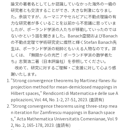
論文の著者名としてしか認識していなかった海外の一級の
研究者とも交流することができ、大きな刺激になりまし
た。余談ですが、ルーマニアやセルビアに不動点理論の有
力な研究者が多くいることを以前から不思議に思っていま
したが、ポーランド学派の人たちが移動していったのでは
ないかという話を聞きました。Banach空間およびBanach
の不動点定理で学術研究史に燦然と輝くStefan Banach先
生は、ポーランド学派の総帥ともいえる人物なのです。詳
しくは、『無限からの光芒：ポーランド学派の数学者た
ち』志賀浩二著（日本評論社）を参照してください。
改めて、研究に対するご理解・ご支援に対して心より感
謝いたします。
"Strong convergence theorems by Martinez-Yanes-Xu
projection method for mean-demiclosed mappings in
Hilbert spaces," Rendiconti di Matematica e delle sue A
pplicazioni, Vol. 44, No. 1-2, 27-51, 2023. (査読有)
"Strong convergence theorems using three-step mea
n iteration for Zamfirescu mappings in Banach space
s," Acta Mathematica Universitatis Comenianae, Vol. 9
2, No. 2, 165-178, 2023. (査読有)