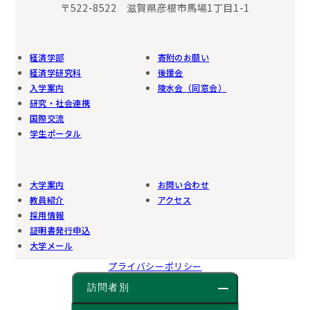
〒522-8522 滋賀県彦根市馬場1丁目1-1
経済学部
寄附のお願い
経済学研究科
後援会
入学案内
陵水会（同窓会）
研究・社会連携
国際交流
学生ポータル
大学案内
お問い合わせ
教員紹介
アクセス
採用情報
証明書発行申込
大学メール
プライバシーポリシー
訪問者別
© 2025 Shiga University