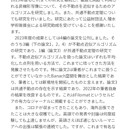
れる非線形写像について、その不動点を近似するためのア
ルゴリズムを研究しました。また、共通不動点定理につい
ても研究を行いました。研究にあたって公益財団法人 陵水
学術後援会による研究助成を受けていることを感謝いたし
ます。
2023年度の成果としては4編の論文を公刊しました。そ
のうち3編（下の論文1，2，4）が不動点近似アルゴリズム
の研究であり、1編（論文3）が共通不動点定理の研究で
す。不動点近似アルゴリズムを扱った論文はいずれも平均
化した点列を用いる方法で、これまでに培ってきた方法を
発展させたものです。特に論文2は筆者がこれまでに扱うこ
とができていなかったBanach空間を舞台とした結果であ
り、筆者としては新境地を開拓したものと言えます。論文3
は共通不動点の存在を示す結果であり、2022年の筆者自身
の結果を改良するものです。これはFilomatというセルビ
アの有力なジャーナルに掲載することができました。
また、コロナが収まってきたこともあり、海外出張でき
たことは大きな収穫でした。英語での発表や討論は何度経
験しても上達しませんが、英語さえほぼ通じないルーマニ
アへの出張は緊張の連続でした。ですが、これまで有名な