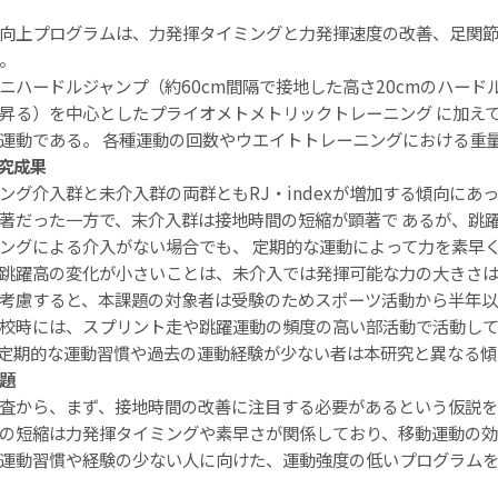
動向上プログラムは、力発揮タイミングと力発揮速度の改善、足関
。
ニハードルジャンプ（約60cm間隔で接地した高さ20cmのハー
昇る）を中心としたプライオメトメトリックトレーニング に加え
運動である。 各種運動の回数やウエイトトレーニングにおける重
研究成果
ング介入群と未介入群の両群ともRJ・indexが増加する傾向にあ
著だった一方で、末介入群は接地時間の短縮が顕著で あるが、跳
ングによる介入がない場合でも、 定期的な運動によって力を素早
跳躍高の変化が小さいことは、未介入では発揮可能な力の大きさは
考慮すると、本課題の対象者は受験のためスポーツ活動から半年
校時には、スプリント走や跳躍運動の頻度の高い部活動で活動し
定期的な運動習慣や過去の運動経験が少ない者は本研究と異なる傾
題
査から、まず、接地時間の改善に注目する必要があるという仮説
の短縮は力発揮タイミングや素早さが関係しており、移動運動の
運動習慣や経験の少ない人に向けた、運動強度の低いプログラム