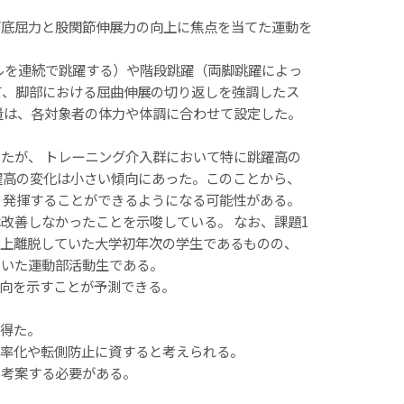
節底屈力と股関節伸展力の向上に焦点を当てた運動を
ドルを連続で跳躍する）や階段跳躍（両脚跳躍によっ
て、脚部における屈曲伸展の切り返しを強調したス
量は、各対象者の体力や体調に合わせて設定した。
ったが、 トレーニング介入群において特に跳躍高の
躍高の変化は小さい傾向にあった。このことから、
く発揮することができるようになる可能性がある。
改善しなかったことを示唆している。 なお、課題1
以上離脱していた大学初年次の学生であるものの、
ていた運動部活動生である。
向を示すことが予測できる。
を得た。
効率化や転側防止に資すると考えられる。
を考案する必要がある。