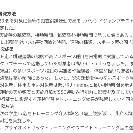
研究方法
180 名を対象に連続の鉛直跳躍運動であるリバウンドジャンプテスト
定した。
実施時の跳躍高、接地時間、跳躍高を接地時間で除した値であるリバウ
らに1週間当たりの運動回数と時間、運動の種類、スポーツ歴の聞
研究成果
ト走と跳躍運動の頻度が高いスポーツ種目を日常的に実施してい
クラブチームで活動していた対象者は高いRJ・indexを示した。
頻度）の多いスポーツ 種目の実施者や経験者、体重が軽い対象者
躍高は高い傾向にあった。 しかし、SSC運動を伴わないスポーツ
対象者、体重の重い対象者は低いRJ・indexと長い接地時間を示
運動の実施頻度と実施経験がSSC運動遂行能力に影響を及ぼしてい
遂行能力に影響する運動学習やトレーニング効果が残留している可
研究方法
次の学生17名をトレーニング介入群8名（陸上競技部）、非介入
測定を実施した。
、プライオメトリックトレーニングやウエイトトレーニング型の運動