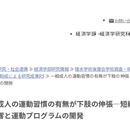
お問い
経済学部
経済学研究
研究・社会連携
≫
経済学部研究情報
≫
陵水学術後援会学術調査・
助成による研究成果R5
≫ 一般成人の運動習慣の有無が下肢の伸
の開発
成人の運動習慣の有無が下肢の伸張―短
響と運動プログラムの開発