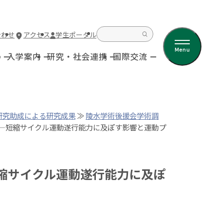
合わせ
アクセス
学生ポータル
Menu
科
入学案内
研究・社会連携
国際交流
研究助成による研究成果
≫
陵水学術後援会学術調
張―短縮サイクル運動遂行能力に及ぽす影響と運動プ
縮サイクル運動遂行能力に及ぽ