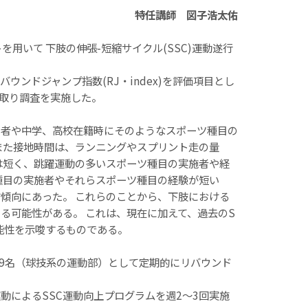
特任講師 図子浩太佑
を用いて 下肢の伸張-短縮サイクル(SSC)運動遂行
ンドジャンプ指数(RJ・index)を評価項目とし
き取り調査を実施した。
る者や中学、高校在籍時にそのようなスポーツ種目の
 また接地時間は、ランニングやスプリント走の量
は短く、跳躍運動の多いスポーツ種目の実施者や経
種目の実施者やそれらスポーツ種目の経験が短い
す傾向にあった。 これらのことから、下肢における
る可能性がある。 これは、現在に加えて、過去のS
能性を示唆するものである。
群9名（球技系の運動部）として定期的にリバウンド
によるSSC運動向上プログラムを週2～3回実施