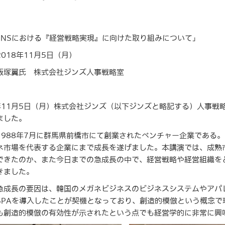
JINSにおける『経営戦略実現』に向けた取り組みについて」
018年11月5日（月）
飯塚翼氏 株式会社ジンズ人事戦略室
年11月5日（月）株式会社ジンズ（以下ジンズと略記する）人事戦
ました。
1988年7月に群馬県前橋市にて創業されたベンチャー企業である。
ネ市場を代表する企業にまで成長を遂げました。本講演では、成熟
できたのか、また今日までの急成長の中で、経営戦略や経営組織を
きました。
急成長の要因は、韓国のメガネビジネスのビジネスシステムやアパ
SPAを導入したことが契機となっており、創造的模倣という概念
も創造的模倣の有効性が示されたという点でも経営学的に非常に興