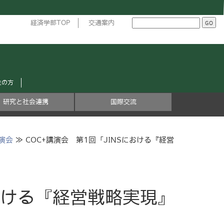
経済学部TOP
交通案内
生の方
研究と社会連携
国際交流
演会
≫ COC+講演会 第1回「JINSにおける『経営
における『経営戦略実現』