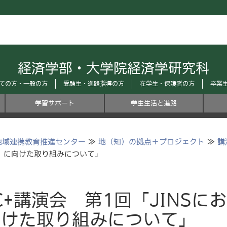
経済学部・大学院経済学研究科
ての方・一般の方
受験生・進路指導の方
在学生・保護者の方
卒業
学習サポート
学生生活と進路
地域連携教育推進センター
≫
地（知）の拠点＋プロジェクト
≫
講
』に向けた取り組みについて」
C+講演会 第1回「JINS
向けた取り組みについて」