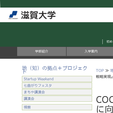
初め
学部紹介
入学案内
地（知）の拠点＋プロジェク
TOP
≫
ト
戦略実現
Startup Weekend
七曲がりフェスタ
まちや講演会
CO
講演会
に
視察