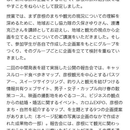
やすことをねらいとして設定しました。
授業では、まず彦根のまちや観光の現況についての理解を
深めるために、地域おこし協力隊の久保さゆりさん、渡邊
克己さんを講師としてお迎えし、地域と観光の視点から企
画を立てることについてのご講演をいただきました。そし
て、参加学生が各自で作成した企画案をもとにグループを
つくり、そのグループごとに企画を立てて検討を重ねてい
きました。
二回の中間発表を経て実施した公開の報告会では、キャッ
スルロード食べ歩きマップ、彦根観光を中心とするバスツ
アー、スイーツサイクリング、釣り人と観光を結びつける
情報共有ウェブサイト、男子・女子・カップル向け春の散
策コース、映画の撮影地をめぐるコース、ビジネスの観点
からの結婚・婚活に関するイベント、カロムEXPO、彦根の
まち・自然を紹介するマップ、を主題とする9つの企画提案
がありました（本ページ記載の写真は企画のなかで作成さ
れた成果物の一部）。報告会には、彦根にて観光に関わっ