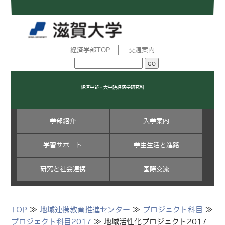
経済学部TOP
交通案内
経済学部・大学院経済学研究科
学部紹介
入学案内
学習サポート
学生生活と進路
研究と社会連携
国際交流
TOP
≫
地域連携教育推進センター
≫
プロジェクト科目
≫
プロジェクト科目2017
≫ 地域活性化プロジェクト2017