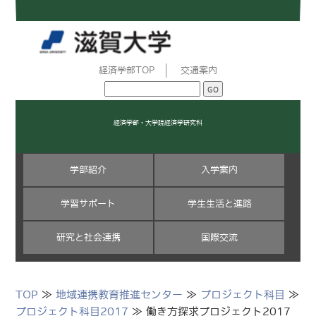
経済学部TOP
交通案内
経済学部・大学院経済学研究科
学部紹介
入学案内
学習サポート
学生生活と進路
研究と社会連携
国際交流
TOP
≫
地域連携教育推進センター
≫
プロジェクト科目
≫
プロジェクト科目2017
≫ 働き方探求プロジェクト2017