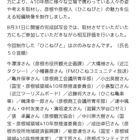
力により、410年祭に様々な立場で携わっている人々の姿
や考えを取材し、彦根や彦根人（ひこねびと）の魅力を伝
える短編映像を制作しました。
8月31日に開催の完成試写会では、取材させていただいた
方にもご参加していただきながら相互評価を行いました。
今回制作した「ひこねびと」は次のみなさんです。（氏名
５０音順）
牛澤淳さん（彦根市役所観光企画課）／大橋禎さん（近江
タクシー）／小幡善彦さん（FMひこねコミュニティ放送）
／亀井保孝さん（彦根商工会議所青年部）／小出英樹さん
（国宝・彦根城築城410年祭推進委員会）／小島聖己さん
（近江ツーリズムボード）／近藤将大さん（ひこね亀楽
車）／嶋津幸一郎さん（彦根商工会議所青年部）／達中颯
さん・中村友美さん・濱垣凌太さん（滋賀大学谷口ゼミ）
／俵 承翼さん（彦根観光協会）／中川原大樹さん（国
宝・彦根城築城410年祭推進委員会）／成田卓巳さん（彦
根市役所地域経済振興課）／能登達也さん（国宝・彦根城
築城410年祭推進室）／宮下哲さん（彦根ボランティアガ