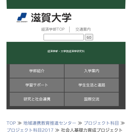
経済学部TOP
交通案内
経済学部・大学院経済学研究科
学部紹介
入学案内
学習サポート
学生生活と進路
研究と社会連携
国際交流
TOP
≫
地域連携教育推進センター
≫
プロジェクト科目
≫
プロジェクト科目2017
≫ 社会人基礎力育成プロジェクト