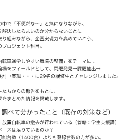
の中で「不便だな～」と気になりながら、
を解決したらよいのか分からないことに
取り組みながら、企画実現力を高めていこう、
のプロジェクト科目。
自転車通学しやすい環境の整備」をテーマに 、
輪場をフィールドとして、問題発見→課題抽出→
検討→実現・・・に29名の履修生とチャレンジしました。
生たちからの報告をもとに、
果をまとめた情報を掲載します。
：調べて分かったこと（既存の対策など）
、放置自転車の撤去が行われている（管轄：学生支援課）
ペースは足りているのか？
能台数（1400台）よりも登録台数の方が多い。