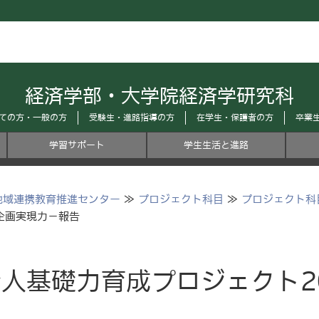
経済学部・大学院経済学研究科
ての方・一般の方
受験生・進路指導の方
在学生・保護者の方
卒業
学習サポート
学生生活と進路
地域連携教育推進センター
≫
プロジェクト科目
≫
プロジェクト科目
 企画実現力－報告
人基礎力育成プロジェクト2