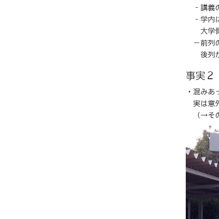
‐講義の
‐学内に
大学側で
－前列の
後列から
事実２
・混みあ
実は意外
（→その