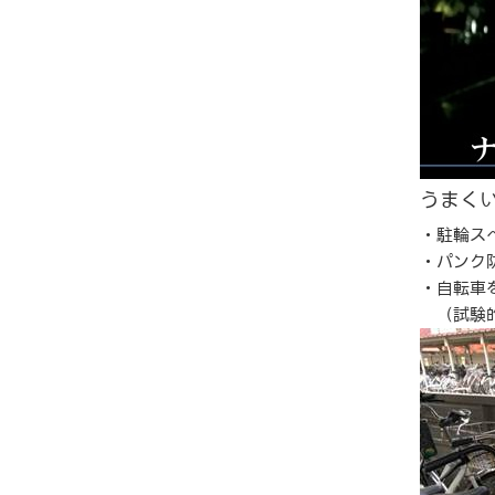
うまく
・駐輪ス
・パンク
・自転車
（試験的