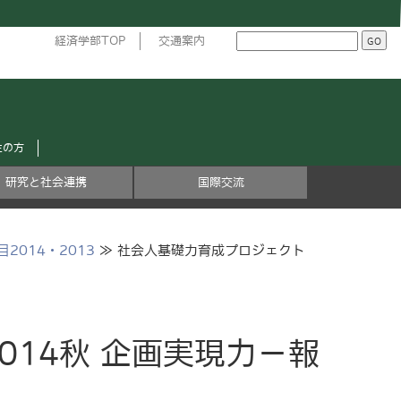
経済学部TOP
交通案内
生の方
研究と社会連携
国際交流
2014・2013
≫ 社会人基礎力育成プロジェクト
014秋 企画実現力－報