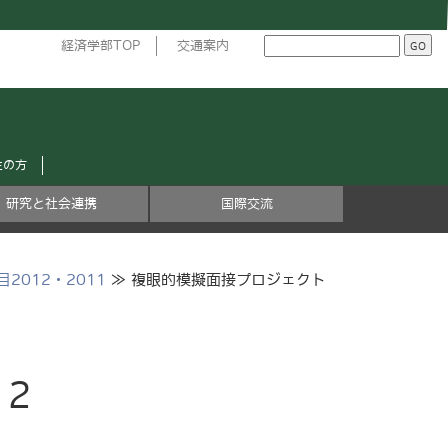
経済学部TOP
交通案内
生の方
研究と社会連携
国際交流
2012・2011
≫ 複眼的模擬面接プロジェクト
2