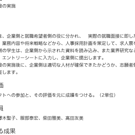
接の実施
、企業側と就職希望者側の役に分かれ、 実際の就職面接に即し
、業務内容や将来戦略などから、人事採用計画を策定して、求人票
の学生は、企業側から示された資料を読み込み、また業界研究な
、エントリーシートに入力し、企業側に提出します。
の実施後に、企業側は適切な人材が確保できたかどうか、志願者
証します。
価
クトへの参加と、その評価を元に成績をつける。（2単位）
員
澤木聖子、服部泰宏、柴田雅美、高田友美
る成果