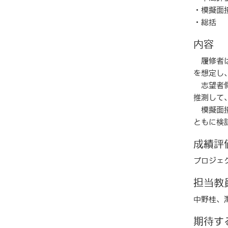
・模擬面
・総括
内容
履修者は
を想定し
志望者側
推測して
模擬面接
ともに検
成績評
プロジェ
担当教
中野桂、
期待す