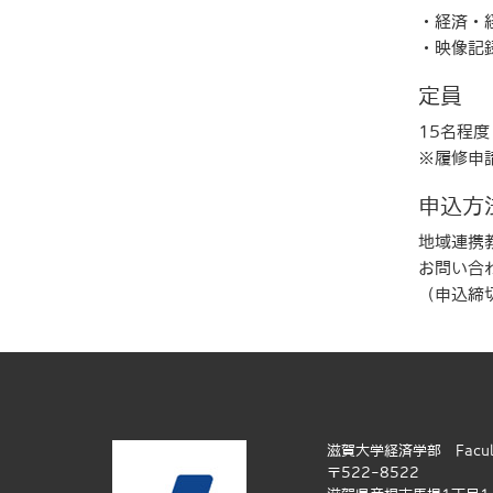
・経済・
・映像記
定員
15名程
※履修申
申込方
地域連携
お問い合わ
（申込締切
滋賀大学経済学部 Faculty of
〒522-8522