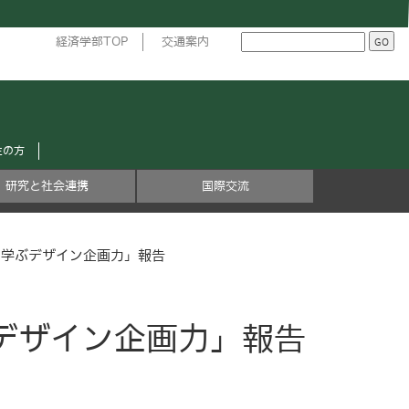
経済学部TOP
交通案内
生の方
研究と社会連携
国際交流
に学ぶデザイン企画力」報告
ぶデザイン企画力」報告