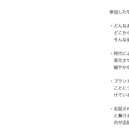
参加した
・どんな
どこから
そんな姿
・時代に
変化させ
細やかな
・ブラン
ことにつ
けている
・お話さ
と働ける
のが店頭