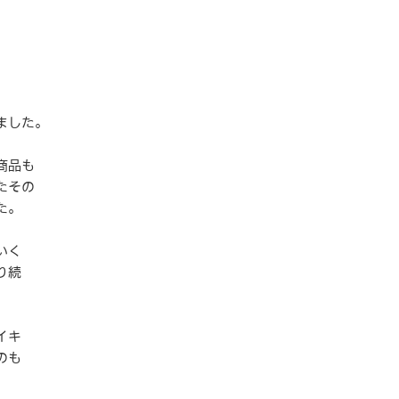
ました。
商品も
たその
た。
いく
り続
イキ
のも