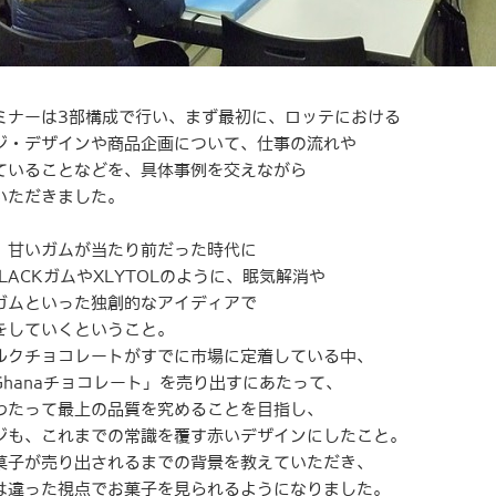
ミナーは3部構成で行い、まず最初に、ロッテにおける
ジ・デザインや商品企画について、仕事の流れや
ていることなどを、具体事例を交えながら
いただきました。
、甘いガムが当たり前だった時代に
 BLACKガムやXLYTOLのように、眠気解消や
ガムといった独創的なアイディアで
をしていくということ。
ルクチョコレートがすでに市場に定着している中、
Ghanaチョコレート」を売り出すにあたって、
わたって最上の品質を究めることを目指し、
ジも、これまでの常識を覆す赤いデザインにしたこと。
菓子が売り出されるまでの背景を教えていただき、
は違った視点でお菓子を見られるようになりました。