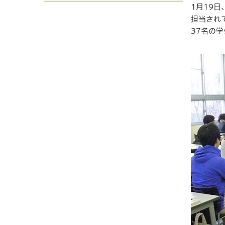
1月19
担当され
37名の