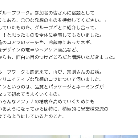
グループワーク。参加者の皆さんに宿題として
りにある、○○な発想のものを持参してください。」
していたものを、グループごとに紹介し合って、
！！と思ったものを全体に発表してもらいました。
品のコアラのマーチや、冷蔵庫にあったネギ、
なデザインの電卓やヘアケア商品など、
からも、面白い目のつけどころだと講評いただきました。
ループワークも踏まえて、再び、宗則さんのお話。
クリエイティブな発想のコツについて伺いました。
インというのは、品質とパッケージとネーミングが
なって初めてうまくいくもの。
いろんなアンテナの精度を高めていくためにも
いるようになってからは特に、積極的に異業種交流の
けてるようにしているとのこと。