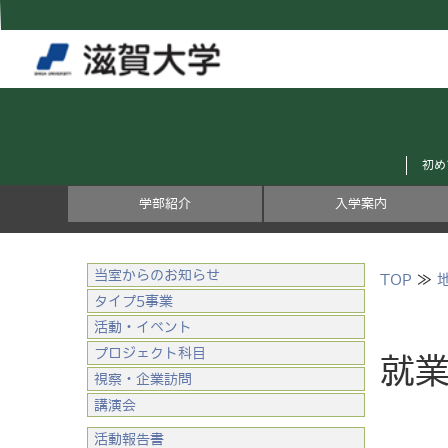
初め
学部紹介
入学案内
当室からのお知らせ
TOP
≫
タイプ5事業
活動・イベント
プロジェクト科目
就業
視察・企業訪問
講演会
活動報告書