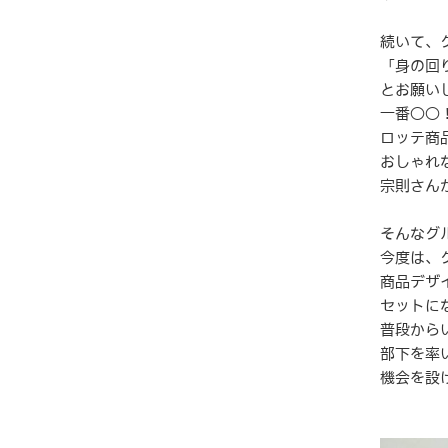
続いて、
「身の回
とお願い
一番○○
ロッテ商
おしゃれ
宗則さん
そんなグ
今度は、
商品デザ
セットに
普段から
部下を率
機会を設