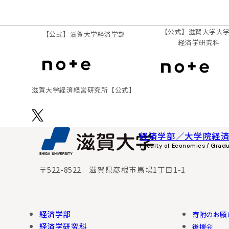
【公式】滋賀大学大
【公式】
滋賀大学経済学部
経済学研究科
滋賀⼤学経済経営研究所
【公式】
経済学部／大学院経
Faculty of Economics / Grad
〒522-8522 滋賀県彦根市馬場1丁目1-1
経済学部
寄附のお願
経済学研究科
後援会