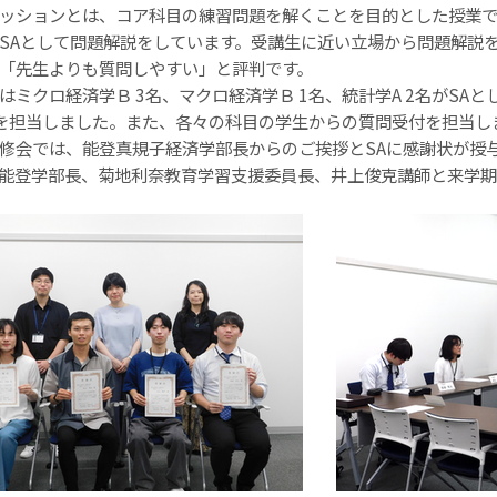
ションとは、コア科目の練習問題を解くことを目的とした授業で
SA
として問題解説をしています。受講生に近い立場から問題解説
「先生よりも質問しやすい」と評判です。
はミクロ経済学Ｂ
3
名、マクロ経済学Ｂ
1
名、統計学
A 2
名が
SA
と
を担当しました。また、各々の科目の学生からの質問受付を担当し
修会では、能登真規子経済学部長からのご挨拶と
SA
に感謝状が授
能登学部長、菊地利奈教育学習支援委員長、井上俊克講師と来学