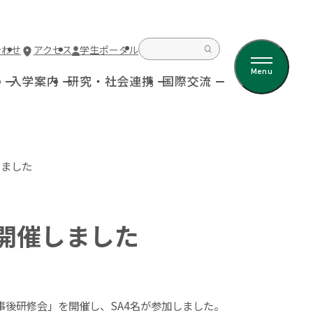
合わせ
アクセス
学生ポータル
Menu
科
入学案内
研究・社会連携
国際交流
しました
開催しました
事後研修会」を開催し、
SA4
名が参加しました。